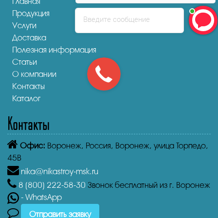
Главная
Продукция
Введите сообщение
Услуги
Доставка
Полезная информация
Статьи
О компании
Контакты
Каталог
Контакты
Офис:
Воронеж,
Россия, Воронеж, улица Торпедо,
45В
nika@nikastroy-msk.ru
8 (800)
222-58-30
Звонок бесплатный из г. Воронеж
- WhatsApp
Отправить заявку