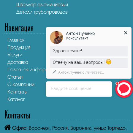
Швеллер алюминиевый
Детали трубопроводов
Навигация
Антон Лученко
Консультант
Главная
Продукция
Здравствуйте!
Услуги
Отвечу на ваши вопросы!
Доставка
Полезная информация
Антон Лученко
печатает...
Статьи
О компании
Введите сообщение
Контакты
Каталог
Контакты
Офис:
Воронеж,
Россия, Воронеж, улица Торпедо,