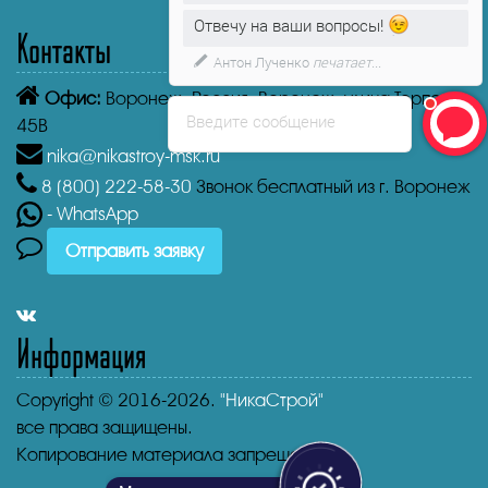
Отвечу на ваши вопросы!
Контакты
Антон Лученко
печатает...
Офис:
Воронеж,
Россия, Воронеж, улица Торпедо,
Введите сообщение
45В
nika@nikastroy-msk.ru
8 (800)
222-58-30
Звонок бесплатный из г. Воронеж
- WhatsApp
Отправить заявку
Информация
Copyright © 2016-2026.
"НикаСтрой"
все права защищены.
Копирование материала запрещено.