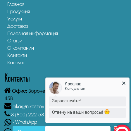
Главная
Продукция
Услуги
Доставка
Полезная информация
Статьи
О компании
Контакты
Каталог
Контакты
Ярослав
Консультант
Офис:
Воронеж,
Россия, Воронеж, улица Торпедо,
Здравствуйте!
45В
Отвечу на ваши вопросы!
nika@nikastroy-msk.ru
8 (800)
222-58-30
Звонок бесплатный из г. Воронеж
Ярослав
печатает...
- WhatsApp