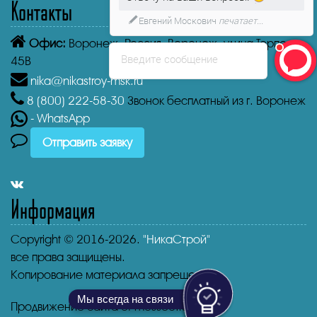
Контакты
Евгений Москович
печатает...
Офис:
Воронеж,
Россия, Воронеж, улица Торпедо,
Введите сообщение
45В
nika@nikastroy-msk.ru
8 (800)
222-58-30
Звонок бесплатный из г. Воронеж
- WhatsApp
Отправить заявку
Информация
Copyright © 2016-2026.
"НикаСтрой"
все права защищены.
Копирование материала запрещено.
Мы всегда на связи
Продвижение сайта от mosseo.ru