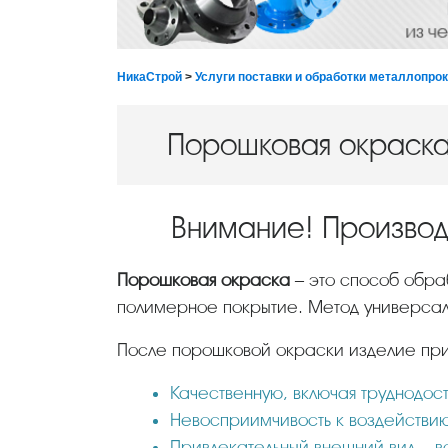
НикаСтрой
>
Услуги поставки и обработки металлопро
Порошковая окраск
Внимание! Производ
Порошковая окраска
– это способ обра
полимерное покрытие. Метод универсаль
После порошковой окраски изделие пр
Качественную, включая труднодос
Невосприимчивость к воздействи
Привлекательный внешний вид – во