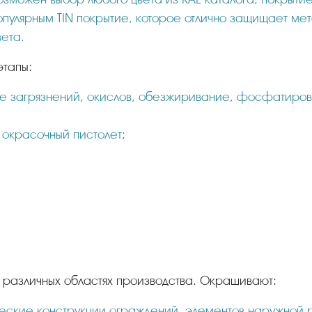
опулярным TIN покрытие, которое отлично защищает мет
вета.
этапы:
ие загрязнений, окислов, обезжиривание, фосфатирова
 окрасочный пистолет;
в различных областях производства. Окрашивают:
ские конструкции ограждений, элементов наружной 