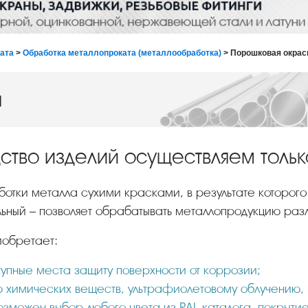
ката
>
Обработка металлопроката (металлообработка)
> Порошковая окрас
а
ство изделий осуществляем толь
ботки металла сухими красками, в результате которог
ный – позволяет обрабатывать металлопродукцию разл
иобретает:
тупные места защиту поверхности от коррозии;
ю химических веществ, ультрафиолетовому облучению,
зможен выбор любого цвета из RAL каталога, покрытие