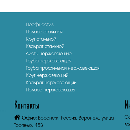
Профнастил
Полоса стальная
Круг стальной
Квадрат стальной
Листы нержавеющие
Труба нержавеющая
Труба профильная нержавеющая
Круг нержавеющий
Квадрат нержавеющий
Полоса нержавеющая
Контакты
И
Co
Офис:
Воронеж,
Россия, Воронеж, улица
вс
Торпедо, 45В