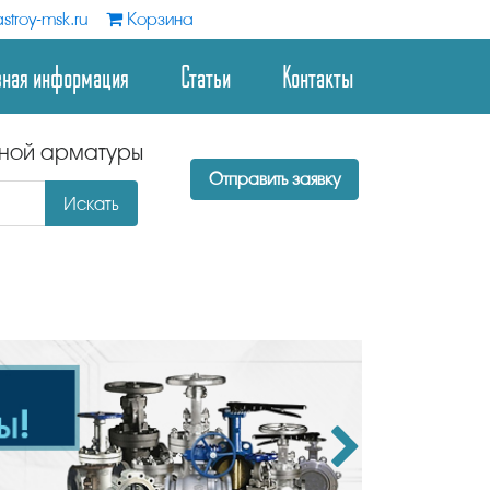
stroy-msk.ru
Корзина
зная информация
Статьи
Контакты
дной арматуры
Отправить заявку
Искать